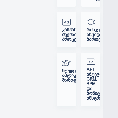
ᲙᲐᲛᲞᲐᲜᲘᲔᲑᲘᲡ
ᲠᲘᲡᲙᲔᲑᲘᲡ
ᲨᲔᲥᲛᲜᲘᲡ
ᲘᲜᲪᲘᲓᲔᲜᲢᲔᲑᲘᲡ
ᲞᲠᲝᲪᲔᲡᲘ
ᲛᲐᲠᲗᲕᲐ
API
ᲡᲢᲣᲓᲔᲜᲢᲔᲑᲘᲡ
ᲘᲜᲢᲔᲒᲠᲐᲪᲘᲐ
ᲐᲞᲚᲘᲙᲐᲪᲘᲔᲑᲘᲡ
CRM,
ᲛᲐᲠᲗᲕᲐ
BPM
ᲓᲐ
ᲛᲝᲜᲘᲢᲝᲠᲘᲜᲒᲘ
ᲘᲜᲡᲢᲠᲣᲛᲔᲜᲢᲔᲑ