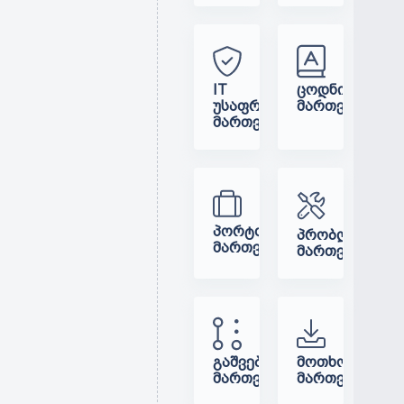
IT
ᲪᲝᲓᲜᲘᲡ
ᲣᲡᲐᲤᲠᲗᲮᲝᲔᲑᲘᲡ
ᲛᲐᲠᲗᲕᲐ
ᲛᲐᲠᲗᲕᲐ
ᲞᲝᲠᲢᲤᲔᲚᲘᲡ
ᲞᲠᲝᲑᲚᲔᲛᲔᲑᲘᲡ
ᲛᲐᲠᲗᲕᲐ
ᲛᲐᲠᲗᲕᲐ
ᲒᲐᲨᲕᲔᲑᲘᲡ
ᲛᲝᲗᲮᲝᲕᲜᲔᲑᲘᲡ
ᲛᲐᲠᲗᲕᲐ
ᲛᲐᲠᲗᲕᲐ