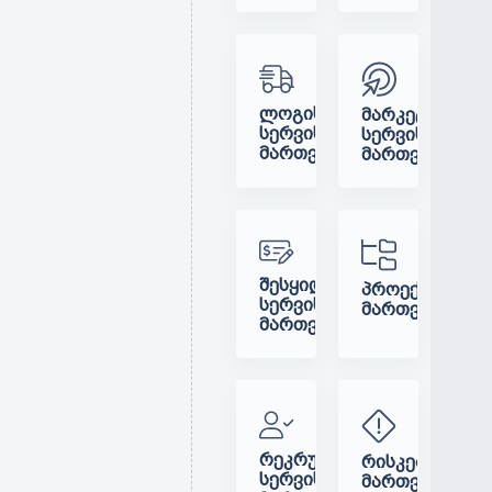
ᲚᲝᲒᲘᲡᲢᲘᲙᲣᲠᲘ
ᲛᲐᲠᲙᲔᲢᲘᲜᲒᲣᲚ
ᲡᲔᲠᲕᲘᲡᲔᲑᲘᲡ
ᲡᲔᲠᲕᲘᲡᲔᲑᲘᲡ
ᲛᲐᲠᲗᲕᲐ
ᲛᲐᲠᲗᲕᲐ
ᲨᲔᲡᲧᲘᲓᲕᲔᲑᲘᲡ
ᲞᲠᲝᲔᲥᲢᲔᲑᲘᲡ
ᲡᲔᲠᲕᲘᲡᲔᲑᲘᲡ
ᲛᲐᲠᲗᲕᲐ
ᲛᲐᲠᲗᲕᲐ
ᲠᲔᲙᲠᲣᲢᲘᲠᲔᲑᲘᲡ
ᲠᲘᲡᲙᲔᲑᲘᲡ
ᲡᲔᲠᲕᲘᲡᲔᲑᲘᲡ
ᲛᲐᲠᲗᲕᲐ