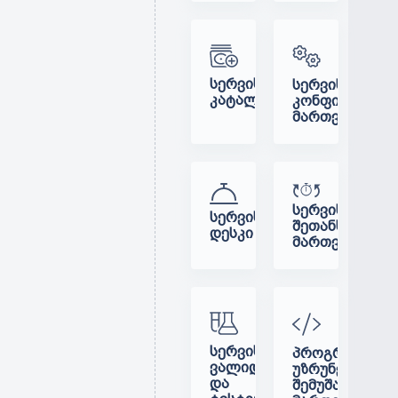
ᲡᲔᲠᲕᲘᲡᲔᲑᲘᲡ
ᲡᲔᲠᲕᲘᲡᲘᲡ
ᲙᲐᲢᲐᲚᲝᲒᲘ
ᲙᲝᲜᲤᲘᲒᲣᲠᲐᲪᲘ
ᲛᲐᲠᲗᲕᲐ
ᲡᲔᲠᲕᲘᲡᲣᲚᲘ
ᲡᲔᲠᲕᲘᲡ-
ᲨᲔᲗᲐᲜᲮᲛᲔᲑᲔᲑᲘ
ᲓᲔᲡᲙᲘ
ᲛᲐᲠᲗᲕᲐ
ᲡᲔᲠᲕᲘᲡᲔᲑᲘᲡ
ᲞᲠᲝᲒᲠᲐᲛᲣᲚᲘ
ᲕᲐᲚᲘᲓᲐᲪᲘᲐ
ᲣᲖᲠᲣᲜᲕᲔᲚᲧᲝᲤ
ᲓᲐ
ᲨᲔᲛᲣᲨᲐᲕᲔᲑᲘᲡ