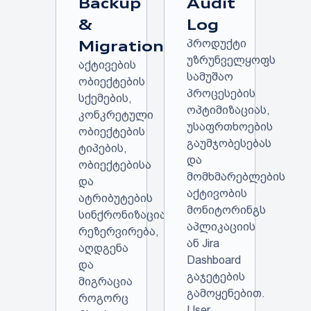
Backup
Audit
&
Log
Migration
პროდუქტი
უზრუნველყოფს
აქტივების
სამუშაო
ობიექტების
პროცესების
სქემების,
ოპტიმიზაციას,
კონკრეტული
უსაფრთხოების
ობიექტების
გაუმჯობესებას
ტიპების,
და
ობიექტებისა
მომხმარებლების
და
აქტივობის
ატრიბუტების
მონიტორინგს
სინქრონიზაცია,
აპლიკაციის
რეზერვირება,
ან Jira
აღდგენა
Dashboard
და
გაჯეტების
მიგრაცია
გამოყენებით.
როგორც
User