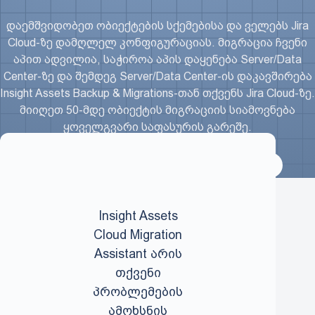
დაემშვიდობეთ ობიექტების სქემებისა და ველებს Jira
Cloud-ზე დამღლელ კონფიგურაციას. მიგრაცია ჩვენი
აპით ადვილია, საჭიროა აპის დაყენება Server/Data
Center-ზე და შემდეგ Server/Data Center-ის დაკავშირება
Insight Assets Backup & Migrations-თან თქვენს Jira Cloud-ზე.
მიიღეთ 50-მდე ობიექტის მიგრაციის სიამოვნება
ყოველგვარი საფასურის გარეშე.
სცადეთ უფასოდ
დოკუმენტაცია
Insight Assets
Cloud Migration
Assistant არის
თქვენი
პრობლემების
ამოხსნის